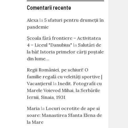
Comentarii recente
Alexa
la
5 sfaturi pentru drumeții în
pandemie
Școala fără frontiere – Activitatea
4 – Liceul "Danubius"
la
Salutări de
la băi! Istoria primelor cărţi poştale
din lume…
Regii României, pe schiuri! O
familie regală cu veleităţi sportive |
Vacanțierul
la
Inedit. Fotografii cu
Marele Voievod Mihai, la Serbările
Iernii, Sinaia, 1931
Maria
la
Locuri ocrotite de ape si
soare: Manastirea Sfanta Elena de
la Mare