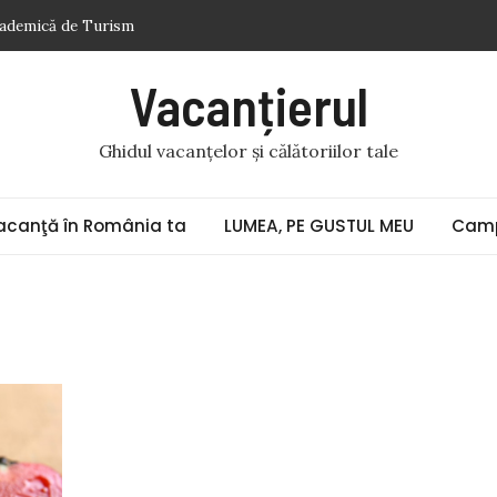
cademică de Turism
gur acumulatorul auto
Vacanțierul
. Veneţia (9) „Doi gladiatori de același metal bat ceasurile cu
Ghidul vacanțelor și călătoriilor tale
ii în pandemie
toase
acanţă în România ta
LUMEA, PE GUSTUL MEU
Camp