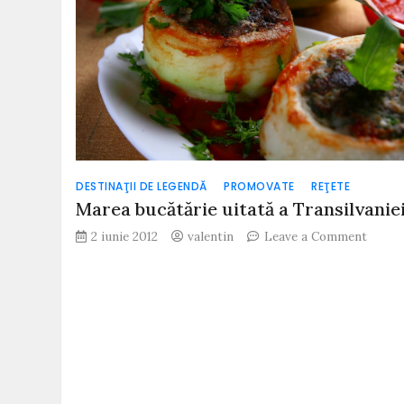
DESTINAŢII DE LEGENDĂ
PROMOVATE
REŢETE
Marea bucătărie uitată a Transilvanie
on
2 iunie 2012
valentin
Leave a Comment
Marea
bucătă
uitată
a
Transi