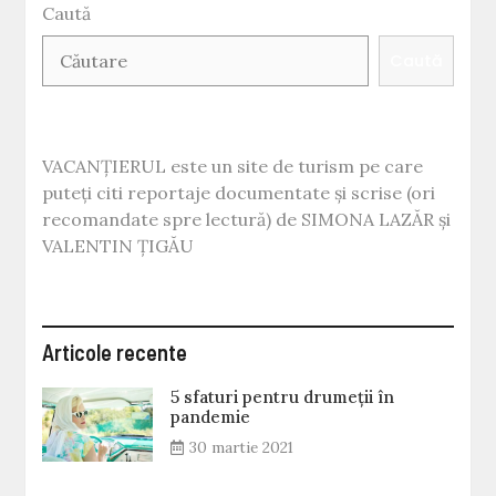
Caută
zâmbească!
Ajută-
Caută
l
pe
Mihnea!
VACANȚIERUL este un site de turism pe care
puteți citi reportaje documentate și scrise (ori
recomandate spre lectură) de SIMONA LAZĂR și
VALENTIN ȚIGĂU
Articole recente
5 sfaturi pentru drumeții în
pandemie
30 martie 2021