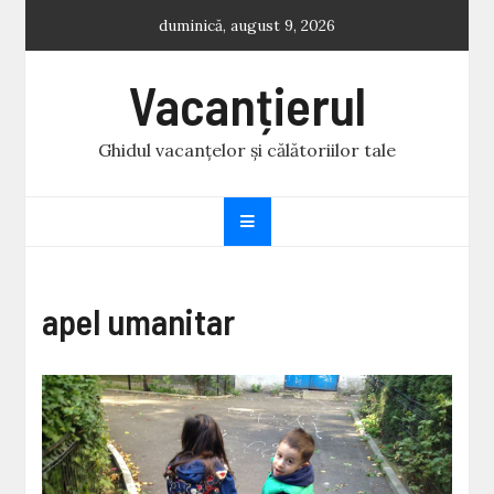
Skip
duminică, august 9, 2026
to
content
Vacanțierul
Ghidul vacanțelor și călătoriilor tale
apel umanitar