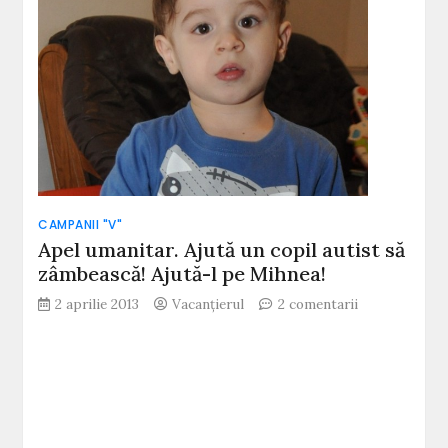
umanita
a
Asociație
„Salveaz
o
Inimă”
CAMPANII "V"
Apel umanitar. Ajută un copil autist să
zâmbească! Ajută-l pe Mihnea!
la
2 aprilie 2013
Vacanțierul
2 comentarii
Apel
umanitar.
Ajută
un
copil
autist
să