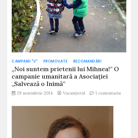
CAMPANII "V"
PROMOVATE
RECOMANDĂRI
„Noi suntem prietenii lui Mihnea!” O
campanie umanitară a Asociației
„Salvează o Inimă”
la
29 noiembrie 2014
Vacanțierul
1 comentariu
„Noi
suntem
prietenii
lui
Mihnea!”
O
campani