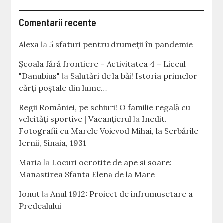
Comentarii recente
Alexa
la
5 sfaturi pentru drumeții în pandemie
Școala fără frontiere – Activitatea 4 – Liceul
"Danubius"
la
Salutări de la băi! Istoria primelor
cărţi poştale din lume…
Regii României, pe schiuri! O familie regală cu
veleităţi sportive | Vacanțierul
la
Inedit.
Fotografii cu Marele Voievod Mihai, la Serbările
Iernii, Sinaia, 1931
Maria
la
Locuri ocrotite de ape si soare:
Manastirea Sfanta Elena de la Mare
Ionut
la
Anul 1912: Proiect de infrumusetare a
Predealului