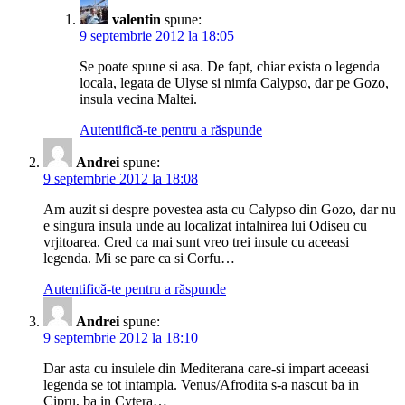
valentin
spune:
9 septembrie 2012 la 18:05
Se poate spune si asa. De fapt, chiar exista o legenda
locala, legata de Ulyse si nimfa Calypso, dar pe Gozo,
insula vecina Maltei.
Autentifică-te pentru a răspunde
Andrei
spune:
9 septembrie 2012 la 18:08
Am auzit si despre povestea asta cu Calypso din Gozo, dar nu
e singura insula unde au localizat intalnirea lui Odiseu cu
vrjitoarea. Cred ca mai sunt vreo trei insule cu aceeasi
legenda. Mi se pare ca si Corfu…
Autentifică-te pentru a răspunde
Andrei
spune:
9 septembrie 2012 la 18:10
Dar asta cu insulele din Mediterana care-si impart aceeasi
legenda se tot intampla. Venus/Afrodita s-a nascut ba in
Cipru, ba in Cytera…