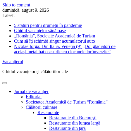
Skip to content
duminică, august 9, 2026
Latest:
5 sfaturi pentru drumeții în pandemie
Ghidul vacanțelor sănătoase
„România”, Societate Academică de Turism
Cum să îți schimbi singur acumulatorul auto
Nicolae Iorga: Din Italia. Veneţia (9) „Doi gladiatori de
același metal bat ceasurile cu ciocanele lor înverzite”
Vacanțierul
Ghidul vacanțelor și călătoriilor tale
Jurnal de vacanţier
Editorial
Societatea Academică de Turism “România”
Călătorii culinare
Restaurante
Restaurante din Bucureşti
Restaurante din lumea largă
Restaurante din ţară