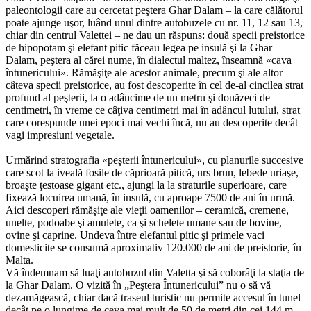
paleontologii care au cercetat peştera Ghar Dalam – la care călătorul
poate ajunge uşor, luând unul dintre autobuzele cu nr. 11, 12 sau 13,
chiar din centrul Valettei – ne dau un răspuns: două specii preistorice
de hipopotam şi elefant pitic făceau legea pe insulă şi la Ghar
Dalam, peştera al cărei nume, în dialectul maltez, înseamnă «cava
întunericului». Rămăşiţe ale acestor animale, precum şi ale altor
câteva specii preistorice, au fost descoperite în cel de-al cincilea strat
profund al peşterii, la o adâncime de un metru şi douăzeci de
centimetri, în vreme ce câţiva centimetri mai în adâncul lutului, strat
care corespunde unei epoci mai vechi încă, nu au descoperite decât
vagi impresiuni vegetale.
Urmărind stratografia «peşterii întunericului», cu planurile succesive
care scot la iveală fosile de căprioară pitică, urs brun, lebede uriaşe,
broaşte ţestoase gigant etc., ajungi la la straturile superioare, care
fixează locuirea umană, în insulă, cu aproape 7500 de ani în urmă.
Aici descoperi rămăşiţe ale vieţii oamenilor – ceramică, cremene,
unelte, podoabe şi amulete, ca şi schelete umane sau de bovine,
ovine şi caprine. Undeva între elefantul pitic şi primele vaci
domesticite se consumă aproximativ 120.000 de ani de preistorie, în
Malta.
Vă îndemnam să luaţi autobuzul din Valetta şi să coborâţi la staţia de
la Ghar Dalam. O vizită în „Peştera Întunericului” nu o să vă
dezamăgească, chiar dacă traseul turistic nu permite accesul în tunel
decât pe o lungime de ceva mai mult de 50 de metri din cei 144 m