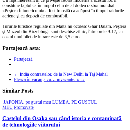
Un fapt interesant în ce priveşte istoria modernă a acestui loc îl
constituie faptul că în timpul celui de al doilea război mondial
«Peştera Întunericului» a fost folosită ca adăpost în timpul raidurile
aeriene şi ca depozit de combustibil.
Tururile turistice regulate din Malta nu ocolesc Ghar Dalam. Peştera
şi Muzeul din Birzebbuga sunt deschise zilnic, între orele 9-17, iar
costul unui bilet de intrare este de 3,5 euro.
Partajează asta:
Partajează
←
India contrastelor, de la New Delhi la Taj Mahal
Pleacă în vacanță cu… invacante.ro
→
Similar Posts
JAPONIA, pe gustul meu
LUMEA, PE GUSTUL
MEU
Promovate
Castelul din Osaka sau când istoria e contaminată
de tehnologiile viitorului