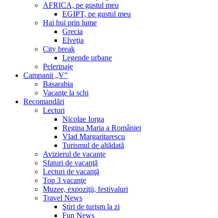
AFRICA, pe gustul meu
EGIPT, pe gustul meu
Hai hui prin lume
Grecia
Elveţia
City break
Legende urbane
Pelerinaje
Campanii „V”
Basarabia
Vacanţe la schi
Recomandări
Lecturi
Nicolae Iorga
Regina Maria a României
Vlad Margaritarescu
Turismul de altădată
Avizierul de vacanţe
Sfaturi de vacanţă
Lecturi de vacanţă
Top 3 vacanţe
Muzee, expoziţii, festivaluri
Travel News
Ştiri de turism la zi
Fun News