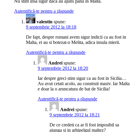
Nu stim insa sigur daca au ajuns pana in Malta.
Autentifică-te pentru a răspunde
valentin
spune:
9 septembrie 2012 la 18:18
De fapt, despre romani avem sigur indicii ca au fost in
Malta, ei au si botezat-o Melita, adica insula mierii.
Autentifică-te pentru a răspunde
Andrei
spune:
9 septembrie 2012 la 18:20
Iar despre greci stim sigur ca au fost in Sicilia…
Au avut cetati acolo, au construit masiv. Iar Malta
e doar la o aruncatura de bat de Sicilia!
Autentifică-te pentru a răspunde
Andrei
spune:
9 septembrie 2012 la 18:21
De ce credeti ca ar fi fost imposibil sa
ajunga si in arhipelgul maltez?