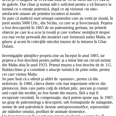
de galerie. Dar chiar şi numai atât e suficient pentru a vă întoarce la
lumină cu o emoţie puternică, după ce aţi vizionat «in situ»
artefactele umane ale primilor locuitori ai insulei.
Se pare că maltezii sunt urmaşii oamenilor care au venit pe insulă, în
jurul anului 5000 î.Hr., din Sicilia, cu care se şi învecinează. Peştera
a fost descoperită în 1865 de un paleontolog german, iar primele
obiecte pe care le-a scos la iveală şi care vorbesc nemijlocit despre
cea mai veche perioadă din insuleiei care formează astăzi Malta, se
găsesc şi acum în colecţiile micului muzeu de la intrarea în Ghar
Dalam.
Investigaţiile ştiinţifice propriu-zise au început în anul 1885, iar
peştera a fost deschisă pentru public şi a intrat într-un circuit turistic
din Malta abia în anul 1933. Primul muzeu a fost deschis de dr. J.G.
Baldacchino şi a constituit o atracţie turistică de prim ordin, pentru
cei care vizitau Malta.
Se pare însă că a stârnit şi altfel de «pasiuni», pentru că din
nefericire, în 1980, câteva dintre cele mai importante relicve din
pleistocen, între care patru colţi de elefant pitic, precum şi craniul
unii copil din neolitic au fost furate din muzeu, fără a mai fi
recuperate vreodată. În compensaţie, dacă putem spune aşa, în 1987,
un grup de paleontologi a descoperit, sub formaţiunile de stalagmite,
semne de artă paleolotică: desene antropozoomorfice, reprezentări
ale mâinilor omului, profiluri de animale domestice.