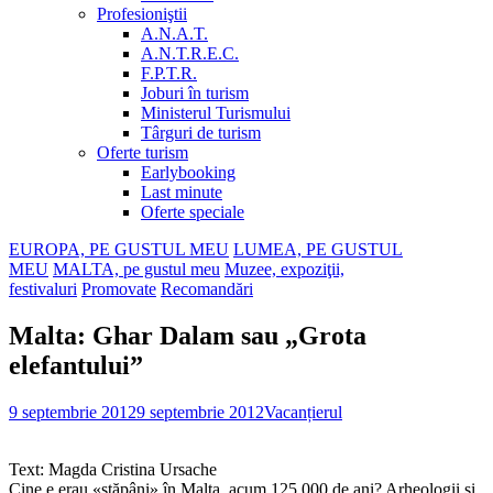
Profesioniştii
A.N.A.T.
A.N.T.R.E.C.
F.P.T.R.
Joburi în turism
Ministerul Turismului
Târguri de turism
Oferte turism
Earlybooking
Last minute
Oferte speciale
EUROPA, PE GUSTUL MEU
LUMEA, PE GUSTUL
MEU
MALTA, pe gustul meu
Muzee, expoziţii,
festivaluri
Promovate
Recomandări
Malta: Ghar Dalam sau „Grota
elefantului”
9 septembrie 2012
9 septembrie 2012
Vacanțierul
Text: Magda Cristina Ursache
Cine e erau «stăpâni» în Malta, acum 125.000 de ani? Arheologii şi