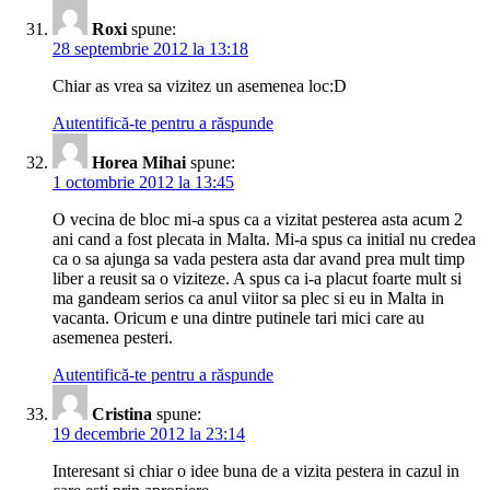
Roxi
spune:
28 septembrie 2012 la 13:18
Chiar as vrea sa vizitez un asemenea loc:D
Autentifică-te pentru a răspunde
Horea Mihai
spune:
1 octombrie 2012 la 13:45
O vecina de bloc mi-a spus ca a vizitat pesterea asta acum 2
ani cand a fost plecata in Malta. Mi-a spus ca initial nu credea
ca o sa ajunga sa vada pestera asta dar avand prea mult timp
liber a reusit sa o viziteze. A spus ca i-a placut foarte mult si
ma gandeam serios ca anul viitor sa plec si eu in Malta in
vacanta. Oricum e una dintre putinele tari mici care au
asemenea pesteri.
Autentifică-te pentru a răspunde
Cristina
spune:
19 decembrie 2012 la 23:14
Interesant si chiar o idee buna de a vizita pestera in cazul in