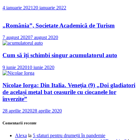
4 ianuarie 2021
20 ianuarie 2022
„România”, Societate Academică de Turism
7 august 2020
7 august 2020
Cum să îți schimbi singur acumulatorul auto
9 iunie 2020
10 iunie 2020
Nicolae Iorga: Din Italia. Veneţia (9) „Doi gladiatori
de același metal bat ceasurile cu ciocanele lor
înverzite”
28 aprilie 2020
28 aprilie 2020
Comentarii recente
Alexa
la
5 sfaturi pentru drumeții în pandemie