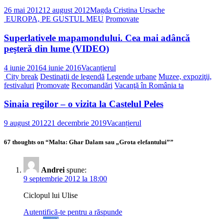
26 mai 2012
12 august 2012
Magda Cristina Ursache
EUROPA, PE GUSTUL MEU
Promovate
Superlativele mapamondului. Cea mai adâncă
peşteră din lume (VIDEO)
4 iunie 2016
4 iunie 2016
Vacanțierul
City break
Destinaţii de legendă
Legende urbane
Muzee, expoziţii,
festivaluri
Promovate
Recomandări
Vacanţă în România ta
Sinaia regilor – o vizita la Castelul Peles
9 august 2012
21 decembrie 2019
Vacanțierul
67 thoughts on “
Malta: Ghar Dalam sau „Grota elefantului”
”
Andrei
spune:
9 septembrie 2012 la 18:00
Ciclopul lui Ulise
Autentifică-te pentru a răspunde